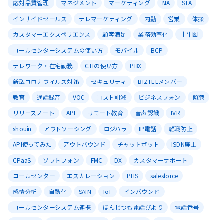
応対品質管理
マネジメント
マーケティング
MA
SFA
インサイドセールス
テレマーケティング
内勤
営業
体操
カスタマーエクスペリエンス
顧客満足
業務効率化
十牛図
コールセンターシステムの使い方
モバイル
BCP
テレワーク・在宅勤務
CTIの使い方
PBX
新型コロナウイルス対策
セキュリティ
BIZTELメンバー
教育
通話録音
VOC
コスト削減
ビジネスフォン
傾聴
リリースノート
API
リモート教育
音声認識
IVR
shouin
アウトソーシング
ロジハラ
IP電話
離職防止
API使ってみた
アウトバウンド
チャットボット
ISDN廃止
CPaaS
ソフトフォン
FMC
DX
カスタマーサポート
コールセンター
エスカレーション
PHS
salesforce
感情分析
自動化
SAIN
IoT
インバウンド
コールセンターシステム連携
ほんじつも電話びより
電話番号