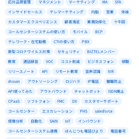
応対品質管理
マネジメント
マーケティング
MA
SFA
インサイドセールス
テレマーケティング
内勤
営業
体操
カスタマーエクスペリエンス
顧客満足
業務効率化
十牛図
コールセンターシステムの使い方
モバイル
BCP
テレワーク・在宅勤務
CTIの使い方
PBX
新型コロナウイルス対策
セキュリティ
BIZTELメンバー
教育
通話録音
VOC
コスト削減
ビジネスフォン
傾聴
リリースノート
API
リモート教育
音声認識
IVR
shouin
アウトソーシング
ロジハラ
IP電話
離職防止
API使ってみた
アウトバウンド
チャットボット
ISDN廃止
CPaaS
ソフトフォン
FMC
DX
カスタマーサポート
コールセンター
エスカレーション
PHS
salesforce
感情分析
自動化
SAIN
IoT
インバウンド
コールセンターシステム連携
ほんじつも電話びより
電話番号