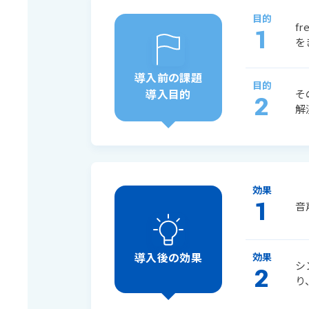
目的
f
1
を
導入前の課題
目的
導入目的
そ
2
解
効果
1
音
導入後の効果
効果
シ
2
り