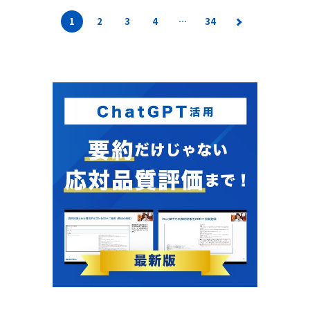
1
2
3
4
…
34