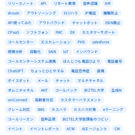
リリースノート
API
リモート教育
音声認識
IVR
shouin
アウトソーシング
ロジハラ
IP電話
離職防止
API使ってみた
アウトバウンド
チャットボット
ISDN廃止
CPaaS
ソフトフォン
FMC
DX
カスタマーサポート
コールセンター
エスカレーション
PHS
salesforce
感情分析
自動化
SAIN
IoT
インバウンド
コールセンターシステム連携
ほんじつも電話びより
電話番号
ChatGPT
ちょっとひとやすみ
電話恐怖症
連携
ボイスボット
メール
チャット
マルチチャネル
オムニチャネル
AHT
コールバック
BIZTEL大学
生成AI
uniConnect
高齢者対応
カスタマーハラスメント
クレーム対応
SMS
カスハラ
カスハラ対策
eラーニング
コールリーズン
音声品質
BIZTEL大学放課後のつどい
イベント
イベントレポート
ACW
AIエージェント
CM