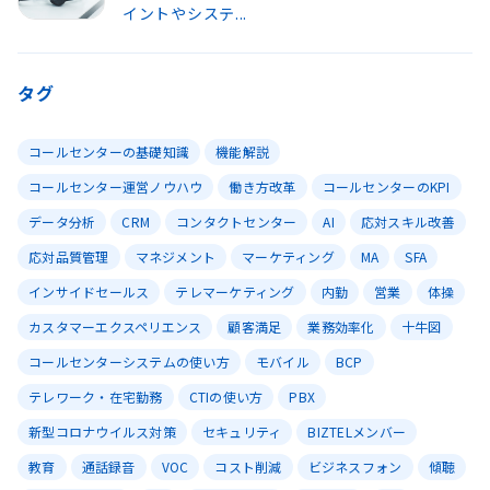
イントやシステ...
タグ
コールセンターの基礎知識
機能解説
コールセンター運営ノウハウ
働き方改革
コールセンターのKPI
データ分析
CRM
コンタクトセンター
AI
応対スキル改善
応対品質管理
マネジメント
マーケティング
MA
SFA
インサイドセールス
テレマーケティング
内勤
営業
体操
カスタマーエクスペリエンス
顧客満足
業務効率化
十牛図
コールセンターシステムの使い方
モバイル
BCP
テレワーク・在宅勤務
CTIの使い方
PBX
新型コロナウイルス対策
セキュリティ
BIZTELメンバー
教育
通話録音
VOC
コスト削減
ビジネスフォン
傾聴