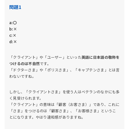
問題1
a:〇
b:×
c:×
d:×
「クライアント」や「ユーザー」といった
英語に日本語の敬称を
つけるのは不自然
です。
「ドクターさま」や「ポリスさま」、「キャプテンさま」とは言
わないですね。
しかし、「クライアントさま」を使う人はベテランのなかにも多
く見受けられます。
「クライアント」の意味は「顧客（お客さま）」であり、これに
「さま」をつけるのは「顧客さま」、「お客様さま」というこ
とになります。やはり違和感がありますね。