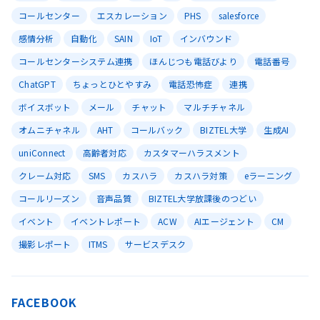
コールセンター
エスカレーション
PHS
salesforce
感情分析
自動化
SAIN
IoT
インバウンド
コールセンターシステム連携
ほんじつも電話びより
電話番号
ChatGPT
ちょっとひとやすみ
電話恐怖症
連携
ボイスボット
メール
チャット
マルチチャネル
オムニチャネル
AHT
コールバック
BIZTEL大学
生成AI
uniConnect
高齢者対応
カスタマーハラスメント
クレーム対応
SMS
カスハラ
カスハラ対策
eラーニング
コールリーズン
音声品質
BIZTEL大学放課後のつどい
イベント
イベントレポート
ACW
AIエージェント
CM
撮影レポート
ITMS
サービスデスク
FACEBOOK