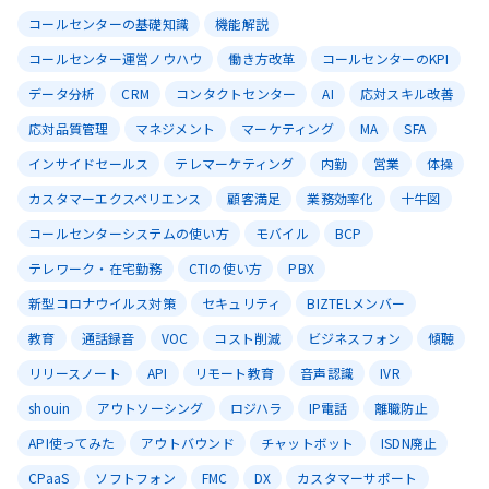
コールセンターの基礎知識
機能解説
コールセンター運営ノウハウ
働き方改革
コールセンターのKPI
データ分析
CRM
コンタクトセンター
AI
応対スキル改善
応対品質管理
マネジメント
マーケティング
MA
SFA
インサイドセールス
テレマーケティング
内勤
営業
体操
カスタマーエクスペリエンス
顧客満足
業務効率化
十牛図
コールセンターシステムの使い方
モバイル
BCP
テレワーク・在宅勤務
CTIの使い方
PBX
新型コロナウイルス対策
セキュリティ
BIZTELメンバー
教育
通話録音
VOC
コスト削減
ビジネスフォン
傾聴
リリースノート
API
リモート教育
音声認識
IVR
shouin
アウトソーシング
ロジハラ
IP電話
離職防止
API使ってみた
アウトバウンド
チャットボット
ISDN廃止
CPaaS
ソフトフォン
FMC
DX
カスタマーサポート