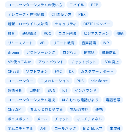
コールセンターシステムの使い方
モバイル
BCP
テレワーク・在宅勤務
CTIの使い方
PBX
新型コロナウイルス対策
セキュリティ
BIZTELメンバー
教育
通話録音
VOC
コスト削減
ビジネスフォン
傾聴
リリースノート
API
リモート教育
音声認識
IVR
shouin
アウトソーシング
ロジハラ
IP電話
離職防止
API使ってみた
アウトバウンド
チャットボット
ISDN廃止
CPaaS
ソフトフォン
FMC
DX
カスタマーサポート
コールセンター
エスカレーション
PHS
salesforce
感情分析
自動化
SAIN
IoT
インバウンド
コールセンターシステム連携
ほんじつも電話びより
電話番号
ChatGPT
ちょっとひとやすみ
電話恐怖症
連携
ボイスボット
メール
チャット
マルチチャネル
オムニチャネル
AHT
コールバック
BIZTEL大学
生成AI