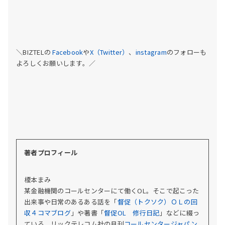
＼BIZTELの
Facebook
や
X（Twitter）
、
instagram
のフォローも
よろしくお願いします。／
著者プロフィール
榎本まみ
某金融機関のコールセンターにて働くOL。そこで起こった
出来事や日常のあるある話を「
督促（トクソク）ＯＬの回
収４コマブログ
」や著書「
督促OL 修行日記
」などに綴っ
ている。
リックテレコム社の月刊
コールセンタージャパン