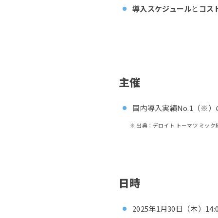
導入スケジュール
と
コス
主催
国内導入実績No.1（※）の
※ 出典：デロイト トーマツ ミック経
日時
2025年1月30日（木）14:0