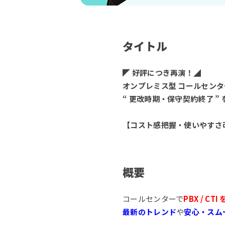
タイトル
◤ 好評につき再演！◢
オンプレミス型 コールセンターシ
“ 更改時期・保守契約終了 ”
【コスト感把握・使いやすさ
概要
コールセンターで
PBX / C
最新のトレンド
や
安心・スム