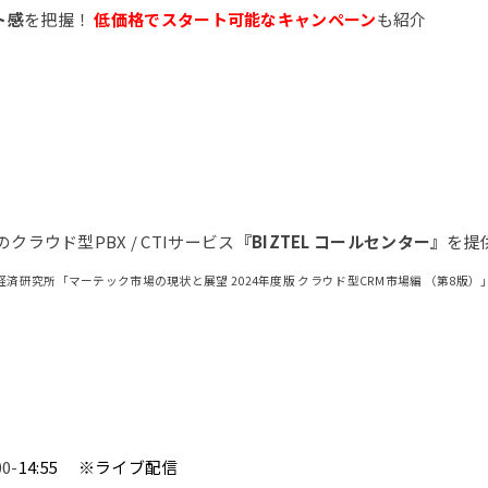
ト感
を把握！
低価格でスタート可能なキャンペーン
も紹介
クラウド型PBX / CTIサービス
『BIZTEL コールセンター』
を提
済研究所「マーテック市場の現状と展望 2024年度版 クラウド型CRM市場編 （第8版）
0-
14:55 ※ライブ配信