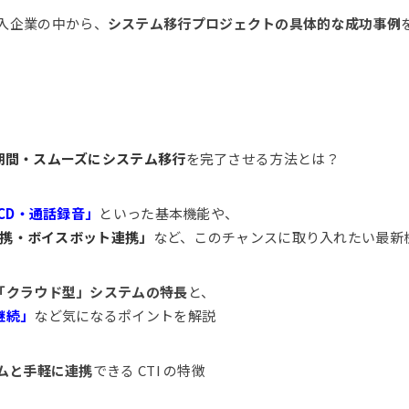
L導入企業の中から、
システム移行プロジェクトの具体的な成功事例
期間・スムーズにシステム移行
を完了させる方法とは？
ACD・通話録音」
といった基本機能や、
T連携・ボイスボット連携」
など、このチャンスに取り入れたい最新
「クラウド型」システムの特長
と、
継続」
など気になるポイントを解説
ムと手軽に連携
できる CTI の特徴