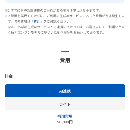
※1 すでに音声認識連携のご契約がある場合は申し込み不要です。
※2 解析を実行するたびに、ご利用の生成AIサービスに応じた費用が別途発生しま
す。参考費用は「
費用
」をご確認ください。
なお、外部の生成AIサービスとの連携にあたっては、お客さまにてご利用いただ
く解析エンジンモデルに基づいた動作検証をお願いしております。
費用
料金
AI連携
ライト
50,000円