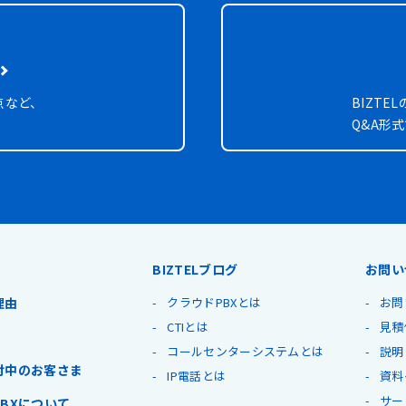
点など、
BIZT
Q&A形
BIZTELブログ
お問い
理由
クラウドPBXとは
お問
CTIとは
見積
コールセンターシステムとは
説明
討中のお客さま
IP電話とは
資料
サー
BXについて