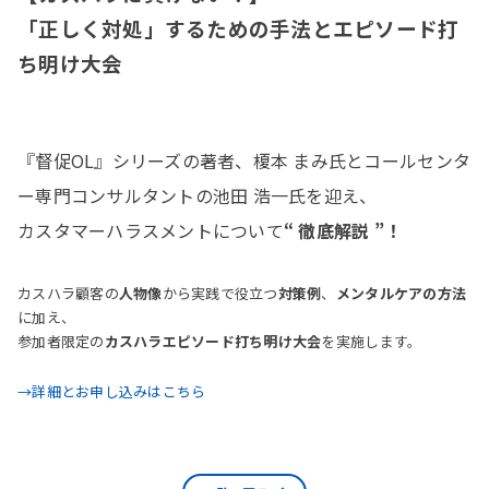
「正しく対処」するための手法とエピソード打
ち明け大会
『督促OL』シリーズの著者、榎本 まみ氏とコールセンタ
ー専門コンサルタントの池田 浩一氏を迎え、
カスタマーハラスメントについて
“ 徹底解説 ”！
カスハラ顧客の
人物像
から実践で役立つ
対策例
、
メンタルケアの方法
に加え、
参加者限定の
カスハラエピソード打ち明け大会
を実施します。
→詳細とお申し込みはこちら