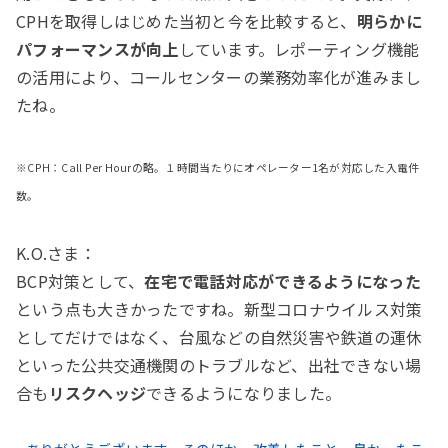
CPHを取得しはじめた当初と今を比較すると、
明らかに
パフォーマンスが向上
しています。レポーティング機能
の活用により、コールセンターの業務効率化が進みまし
たね。
※CPH：Call Per Hourの略。１時間当たりにオペレーター1名が対応した入電件
数。
K.O.さま：
BCP対策として、
在宅で電話対応ができるようになった
という点も大きかったですね。新型コロナウイルス対策
としてだけではなく、台風などの自然災害や鉄道の運休
といった公共交通機関のトラブルなど、出社できない場
合も
リスクヘッジ
できるようになりました。