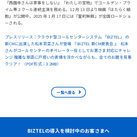
『西園寺さんは家事をしない』『わたしの宝物』でゴールデン・プラ
イム帯 2 クール連続主演を務める。12 月 13 日より映画『はたらく細
胞』が公開中。2025 年 1 月 17 日には『室町無頼』が全国ロードショ
ーされる。
プレスリリース：クラウド型コールセンターシステム 「BIZTEL」 の
新CMに出演した松本若菜さんが登場 『 BIZTEL 新CM発表会 』 松本
さんがコールセンターのオペレーター役としてお客さま対応にチャレ
ンジ 複雑な単語に戸惑いの表情を浮かべながらも、全てのお題を見事
クリア！ （PDF形式：3.2MB）
一覧へ戻る
BIZTELの導入を検討中のお客さまへ