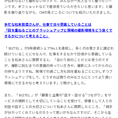
が伝わらないと撮れないカットで、みんなが一丸となって撮ったシー
ンです。オフショットなどで是非見ていただきたいと思います」と撮
影を振り返りながら、CMの見どころについても紹介いただきました。
多忙な松本若菜さんが、仕事で日々意識していることは
「回を重ねるごとのブラッシュアップと現場の撮影環境をどう良くで
きるかについて考えること」
「 BIZTEL 」が8年連続シェアNo.1を達成し、多くのお客さまに選ばれ
続けていることにちなんで、仕事をするなかで日頃から意識している
ことを松本さんに質問すると、「当たり前のことだとは思うのです
が、撮影に挑むまでの意識の持っていき方や、撮影に入ってからの心
の持ちようですね。現場での過ごし方も回を重ねるごとに少しずつブ
ラッシュアップをして、どうすれば周りのみなさんにとってより良い
環境にできるかなと考えています」と明かしました。
また、「 BIZTEL 」が「顧客と企業の“話す・話せる”つながり」をサ
ービスの根幹として大切にしていることを受けて、俳優として人との
対話や話すことの大切さについて松本さんに質問したところ、「相手
が分かってくれているだろうって思いがちなんですけど、そこから生