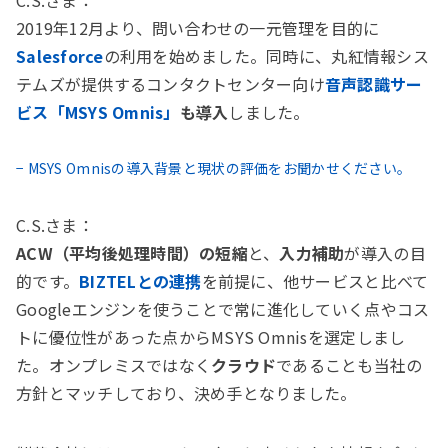
C.S.さま：
2019年12月より、問い合わせの一元管理を目的に
Salesforce
の利用を始めました。同時に、丸紅情報シス
テムズが提供するコンタクトセンター向け
音声認識サー
ビス「MSYS Omnis」
も導入
しました。
− MSYS Omnisの導入背景と現状の評価をお聞かせください。
C.S.さま：
ACW（平均後処理時間）の短縮
と、
入力補助
が導入の目
的です。
BIZTELとの連携
を前提に、他サービスと比べて
Googleエンジンを使うことで常に進化していく点やコス
トに優位性があった点からMSYS Omnisを選定しまし
た。オンプレミスではなく
クラウド
であることも当社の
方針とマッチしており、決め手となりました。