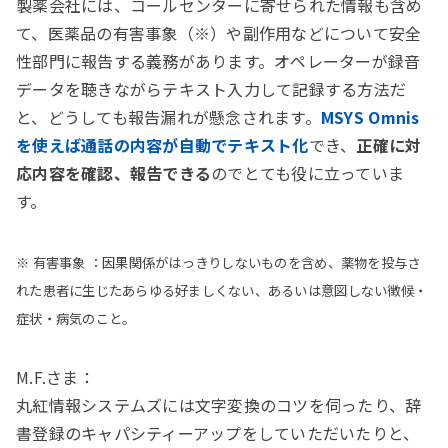
製薬会社には、コールセンターに寄せられた情報も含め
て、医薬品の有害事象（※）や副作用などについて安全
性部門に報告する義務があります。オペレーターが録音
データを聴きながらテキスト入力して記録する方法だ
と、どうしても報告漏れが懸念されます。
MSYS Omnis
を使えば通話の内容が自動でテキスト化
でき、
正確に対
応内容を確認、報告できる
のでとても役に立っていま
す。
※ 有害事象 ：因果関係がはっきりしないものを含め、薬物を投与さ
れた患者に生じたあらゆる好ましくない、あるいは意図しない徴候・
症状・病気のこと。
M.F.さま：
丸紅情報システムズには文字変換のコツを伺ったり、辞
書登録のキャパシティーアップをしていただいたりと、