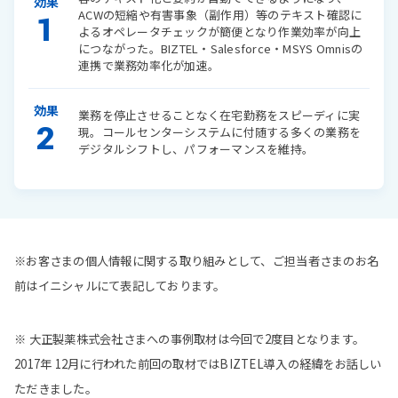
効果
ACWの短縮や有害事象（副作用）等のテキスト確認に
1
よるオペレータチェックが簡便となり作業効率が向上
につながった。BIZTEL・Salesforce・MSYS Omnisの
連携で業務効率化が加速。
効果
業務を停止させることなく在宅勤務をスピーディに実
2
現。コールセンターシステムに付随する多くの業務を
デジタルシフトし、パフォーマンスを維持。
※お客さまの個人情報に関する取り組みとして、ご担当者さまのお名
前はイニシャルにて表記しております。
※ 大正製薬株式会社さまへの事例取材は今回で2度目となります。
2017年 12月に行われた前回の取材ではBIZTEL導入の経緯をお話しい
ただきました。