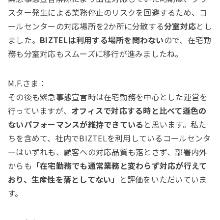
スター発生による業務停止のリスクを回避するため、コ
ールセンターの対応場所を2か所に分散する
分室対応
とし
ました。
BIZTELは利用する場所を問わない
ので、在宅勤
務も分室対応もスムーズに移行が進みましたね。
M.F.さま：
その後も緊急事態宣言時は在宅勤務を中心とした運営を
行っていますが、
オフィスで対応する時と比べて遜色の
ないパフォーマンスが維持できている
と思います。私た
ちを含めて、社内でBIZTELを利用しているコールセンタ
ーはいずれも、顧客への対応品質も落とさず、部署内外
からも
「在宅勤務でも通常業務と変わらず対応が行えて
おり、生産性を落としてない」
と評価をいただいていま
す。