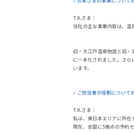
– お客さまの事業について
T.K.さま：
当社の主な事業内容は、温
旧・大江戸温泉物語と旧・湯
に一本化されました。さらに2
います。
– ご担当者の役割について
T.K.さま：
私は、東日本エリアに所在
現在、全国に5拠点の予約