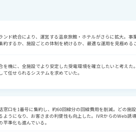
ランド統合により、運営する温泉旅館・ホテルがさらに拡大。事
集約するか、施設ごとの体制を続けるか、最適な運用を見極める
合を機に、全施設でより安定した受電環境を確立したいと考えた
して任せられるシステムを求めていた。
話窓口を1番号に集約し、約60回線分の回線費用を削減。どの施
るようになり、お客さまの利便性も向上した。IVRからのWeb誘
の平準化も進んでいる。