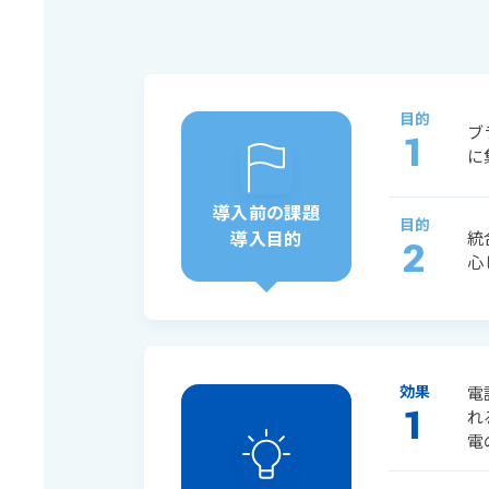
目的
ブ
1
に
導入前の課題
目的
導入目的
統
2
心
効果
電
1
れ
電