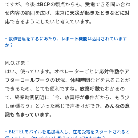
ですが、今後は
BCP
の観点からも、受電できる問い合わ
せ内容の範囲を広げ、東京に
天災が起きたときなどに対
応
できるようにしたいと考えています。
− 数値管理をするにあたり、
レポート機能
は活用されています
か？
M.O.さま：
はい、使っています。オペレーターごとに
応対件数
や
ア
フターコールワーク
の状況、
休憩時間
などを見ることが
できるため、とても便利ですね。
放棄呼数
もわかるの
で、終業時間間近に「今、放棄呼が●件だから、もう少
し頑張ろう」といった感じで声掛けができ、
みんなの意
識も高まっています
。
− BIZTELモバイルを追加導入し、在宅受電をスタートされると
伺いました。使い方を少し教えていただけますか？