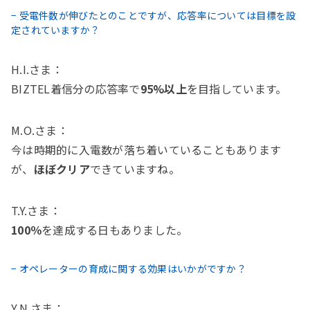
− 受電件数が伸びたとのことですが、応答率については目標を設
定されていますか？
H.I.さま：
BIZTEL着信分の応答率で
95%以上
を目指しています。
M.O.さま：
今は時期的に入電数が落ち着いていることもあります
が、
ほぼクリア
できていますね。
T.Y.さま：
100％
を達成する日もありました。
− オペレーターの育成に関する効果はいかがですか？
Y.N.さま：