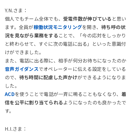
Y.N.さま：
個人でもチーム全体でも、
受電件数が伸びている
と思い
ます。全員が
稼働状況モニタリング
を開き、
待ち呼の状
況を見ながら業務をする
ことで、「今の応対をしっかり
と終わらせて、すぐに次の電話に出る」といった意識付
けができました。
また、電話に出る際に、相手が何分お待ちになったのか
音声ガイダンス
でオペレーターに伝える設定をしている
ので、
待ち時間に配慮した声かけ
ができるようになりま
した。
ACD
を使うことで電話が一斉に鳴ることもなくなり、
着
信を公平に割り当てられる
ようになったのも良かったで
す。
H.I.さま：