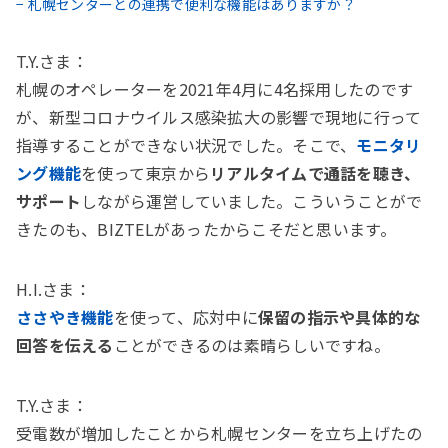
− 札幌センターとの連携で便利な機能はありますか？
T.Y.さま：
札幌のオペレーターを2021年4月に4名採用したのです
が、新型コロナウイルス感染拡大の影響で現地に行って
指導することができない状況でした。そこで、
モニタリ
ング機能
を使って東京から
リアルタイムで通話を聴き、
サポート
しながら運営していました。こういうことがで
きたのも、BIZTELがあったからこそだと思います。
H.I.さま：
ささやき機能
を使って、応対中に
保留の指示や具体的な
回答を伝える
ことができるのは素晴らしいですね。
T.Y.さま：
受電数が増加したことから札幌センターを立ち上げたの