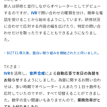
新人は研修と並行しながらオペレーターとしてデビュー
するのですが、
IVR
で問い合わせの種類を分け、簡単な電
話を受けることから始めるようにしています。研修状況
に合わせて応対する内容の幅を広げたり、特定の問い合
わせだけを取ったりすることもできるようになりまし
た。
− BIZTEL導入後、面白い取り組みを開始されたと伺いました。
T.Y.さま：
IVR
を活用し、
音声合成
による
自動応答で本日の為替を
お知らせ
するようにしました。為替に関するお問い合わ
せは、多い時期でオペレーター１人あたり１日十数件も
応対していたのですが、すべて切替えることができまし
た。数字の言い間違いもありませんので、
業務効率がと
ても上がりました
ね。