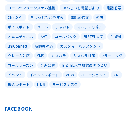
コールセンターシステム連携
ほんじつも電話びより
電話番号
ChatGPT
ちょっとひとやすみ
電話恐怖症
連携
ボイスボット
メール
チャット
マルチチャネル
オムニチャネル
AHT
コールバック
BIZTEL大学
生成AI
uniConnect
高齢者対応
カスタマーハラスメント
クレーム対応
SMS
カスハラ
カスハラ対策
eラーニング
コールリーズン
音声品質
BIZTEL大学放課後のつどい
イベント
イベントレポート
ACW
AIエージェント
CM
撮影レポート
ITMS
サービスデスク
FACEBOOK