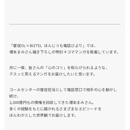
「督促OL×BIZTEL ほんじつも電話びより」では、
榎本まみさん描き下ろしの特別４コママンガを掲載しています。
月に一度、皆さんの「心のコリ」を和らげられるような、
クスッと笑えるマンガをお届けしたいと思います。
コールセンターの督促担当として電話窓口で相手の心を動かし
続け、
2,000億円もの債権を回収してきた榎本まみさん。
多くの経験をもとに描かれるさまざまなエピソードを
ほんわかとした世界観でお届けします。