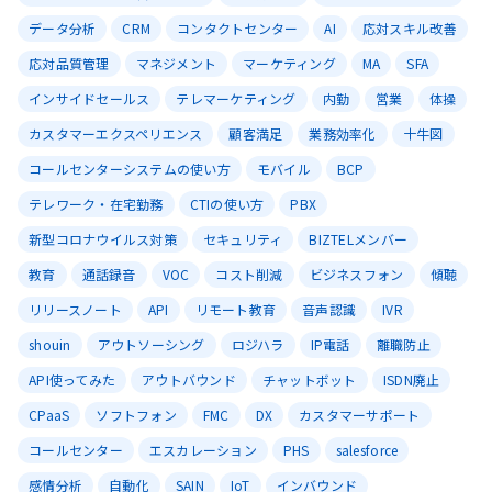
データ分析
CRM
コンタクトセンター
AI
応対スキル改善
応対品質管理
マネジメント
マーケティング
MA
SFA
インサイドセールス
テレマーケティング
内勤
営業
体操
カスタマーエクスペリエンス
顧客満足
業務効率化
十牛図
コールセンターシステムの使い方
モバイル
BCP
テレワーク・在宅勤務
CTIの使い方
PBX
新型コロナウイルス対策
セキュリティ
BIZTELメンバー
教育
通話録音
VOC
コスト削減
ビジネスフォン
傾聴
リリースノート
API
リモート教育
音声認識
IVR
shouin
アウトソーシング
ロジハラ
IP電話
離職防止
API使ってみた
アウトバウンド
チャットボット
ISDN廃止
CPaaS
ソフトフォン
FMC
DX
カスタマーサポート
コールセンター
エスカレーション
PHS
salesforce
感情分析
自動化
SAIN
IoT
インバウンド