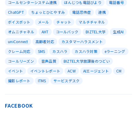
コールセンターシステム連携
ほんじつも電話びより
電話番号
ChatGPT
ちょっとひとやすみ
電話恐怖症
連携
ボイスボット
メール
チャット
マルチチャネル
オムニチャネル
AHT
コールバック
BIZTEL大学
生成AI
uniConnect
高齢者対応
カスタマーハラスメント
クレーム対応
SMS
カスハラ
カスハラ対策
eラーニング
コールリーズン
音声品質
BIZTEL大学放課後のつどい
イベント
イベントレポート
ACW
AIエージェント
CM
撮影レポート
ITMS
サービスデスク
FACEBOOK