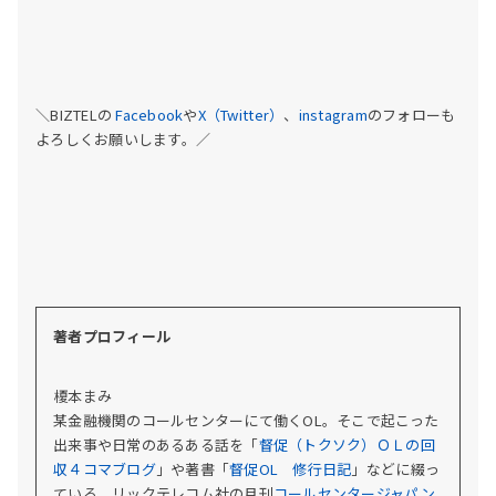
＼BIZTELの
Facebook
や
X（Twitter）
、
instagram
のフォローも
よろしくお願いします。／
著者プロフィール
榎本まみ
某金融機関のコールセンターにて働くOL。そこで起こった
出来事や日常のあるある話を「
督促（トクソク）ＯＬの回
収４コマブログ
」や著書「
督促OL 修行日記
」などに綴っ
ている。
リックテレコム社の月刊
コールセンタージャパン