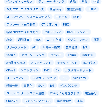
インサイドセールス
テレマーケティング
内勤
営業
体操
カスタマーエクスペリエンス
顧客満足
業務効率化
十牛図
コールセンターシステムの使い方
モバイル
BCP
テレワーク・在宅勤務
CTIの使い方
PBX
新型コロナウイルス対策
セキュリティ
BIZTELメンバー
教育
通話録音
VOC
コスト削減
ビジネスフォン
傾聴
リリースノート
API
リモート教育
音声認識
IVR
shouin
アウトソーシング
ロジハラ
IP電話
離職防止
API使ってみた
アウトバウンド
チャットボット
ISDN廃止
CPaaS
ソフトフォン
FMC
DX
カスタマーサポート
コールセンター
エスカレーション
PHS
salesforce
感情分析
自動化
SAIN
IoT
インバウンド
コールセンターシステム連携
ほんじつも電話びより
電話番号
ChatGPT
ちょっとひとやすみ
電話恐怖症
連携