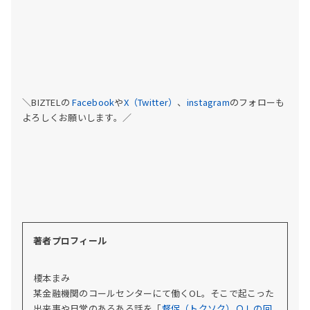
＼BIZTELの
Facebook
や
X（Twitter）
、
instagram
のフォローも
よろしくお願いします。／
著者プロフィール
榎本まみ
某金融機関のコールセンターにて働くOL。そこで起こった
出来事や日常のあるある話を「
督促（トクソク）ＯＬの回