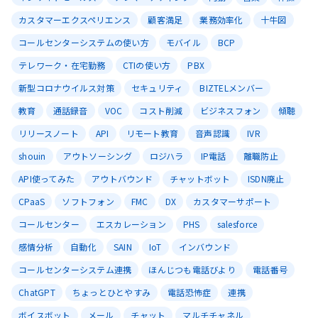
カスタマーエクスペリエンス
顧客満足
業務効率化
十牛図
コールセンターシステムの使い方
モバイル
BCP
テレワーク・在宅勤務
CTIの使い方
PBX
新型コロナウイルス対策
セキュリティ
BIZTELメンバー
教育
通話録音
VOC
コスト削減
ビジネスフォン
傾聴
リリースノート
API
リモート教育
音声認識
IVR
shouin
アウトソーシング
ロジハラ
IP電話
離職防止
API使ってみた
アウトバウンド
チャットボット
ISDN廃止
CPaaS
ソフトフォン
FMC
DX
カスタマーサポート
コールセンター
エスカレーション
PHS
salesforce
感情分析
自動化
SAIN
IoT
インバウンド
コールセンターシステム連携
ほんじつも電話びより
電話番号
ChatGPT
ちょっとひとやすみ
電話恐怖症
連携
ボイスボット
メール
チャット
マルチチャネル