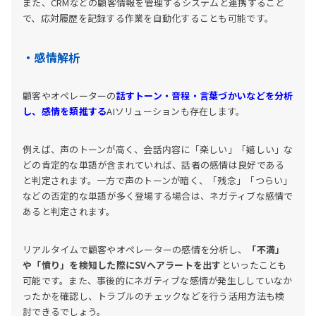
また、CRMなどの顧客情報を管理するシステムと連携すること
で、応対履歴を記録する作業を自動化することも可能です。
・感情解析
顧客やオペレーターの
話すトーン・音程・言葉づかいなどを分析
し、感情を類推する
AIソリューションも存在します。
例えば、声のトーンが高く、会話内容に「楽しい」「嬉しい」な
どの肯定的な単語が含まれていれば、話者の感情は良好である
と判定されます。一方で声のトーンが暗く、「残念」「つらい」
などの否定的な単語が多く登場する場合は、ネガティブな感情で
あると判定されます。
リアルタイムで顧客やオペレーターの感情を分析し、
「不満」
や「憤り」を検知した際にSVへアラートを出す
といったことも
可能です。また、事後的にネガティブな感情が発生ししていなか
ったかを確認し、トラブルのチェックなどを行う活用方法も検
討できるでしょう。