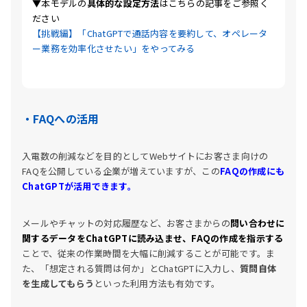
▼本モデルの
具体的な設定方法
はこちらの記事をご参照く
ださい
【挑戦編】「ChatGPTで通話内容を要約して、オペレータ
ー業務を効率化させたい」をやってみる
・FAQへの活用
入電数の削減などを目的としてWebサイトにお客さま向けの
FAQを公開している企業が増えていますが、この
FAQの作成にも
ChatGPTが活用できます。
メールやチャットの対応履歴など、お客さまからの
問い合わせに
関するデータをChatGPTに読み込ませ、FAQの作成を指示する
ことで、従来の作業時間を大幅に削減することが可能です。ま
た、「想定される質問は何か」とChatGPTに入力し、
質問自体
を生成してもらう
といった利用方法も有効です。