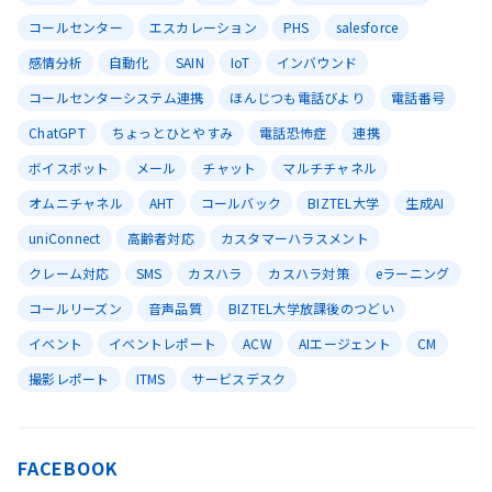
コールセンター
エスカレーション
PHS
salesforce
感情分析
自動化
SAIN
IoT
インバウンド
コールセンターシステム連携
ほんじつも電話びより
電話番号
ChatGPT
ちょっとひとやすみ
電話恐怖症
連携
ボイスボット
メール
チャット
マルチチャネル
オムニチャネル
AHT
コールバック
BIZTEL大学
生成AI
uniConnect
高齢者対応
カスタマーハラスメント
クレーム対応
SMS
カスハラ
カスハラ対策
eラーニング
コールリーズン
音声品質
BIZTEL大学放課後のつどい
イベント
イベントレポート
ACW
AIエージェント
CM
撮影レポート
ITMS
サービスデスク
FACEBOOK