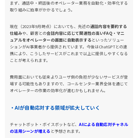
まず、通話中・終話後のオペレーター業務を自動化・効率化する
取り組みに拍車がかかるでしょう。
現在（2023年9月時点）においても、先述の
通話内容を要約する
仕組み
や、顧客との
会話内容に応じて関連性の高いFAQ・マニ
ュアルをオペレーターの画面に自動表示する
といったソリュー
ションがAI事業者から提供されています。今後はChatGPTとの連
携により、こうしたサービスがこれまで以上に提供しやすくなる
ことが考えられます。
費用面においても従来よりユーザ側の負担が少ないサービスが登
場する可能性もありますので、コールセンター業界全体を通じて
オペレーターの作業の効率化が進むかもしれません。
・AIが自動応対する領域が拡大していく
チャットボット・ボイスボットなど、
AIによる自動応対チャネル
の活用シーンが増える
と予想されます。