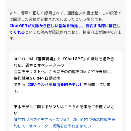
また、音声が正しく認識されず、通話全文の書き起こしの段階で
は間違った言葉が記載されてしまったという場合でも、
ChatGPTが文脈から正しい言葉を類推し、要約する際に補正し
てくれ
る
といった効果が確認されており、精度向上が期待できま
す。
BIZTELでは
『
音声認識』
と
『ChatGPT』
の機能を
組み合
わせ、顧客とオペレーターの
会話をテキスト化、さらにその内容をChatGPTが要約し、
要約結果をCRMへ自動連携
できる
【問い合わせ高精度要約モデル】
を展開していま
す。
▼本モデルに関する
サマリ
はこちらの記事をご参照くださ
い
BIZTEL APIアイデアベース Vol.2 ChatGPTで通話内容を要
約して、オペレーター業務を効率化させたい