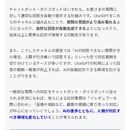
チャットボット・ボイスボットはいずれも、お客さまの質問に
対して適切な回答を自動で提示する仕組みです。ChatGPTをこれ
らのチャネルに組み込むことで、
質問の意図がより汲み取れる
よ
うになったり、
自然な回答が自動生成できる
ようになったりと、
従来以上に柔軟な応対が実現する可能性があります。
また、こうしたチャネルの運営では「AIが回答できない質問がき
た場合、人間が引き継いで回答する」といった形で対応範囲を
切り分けているケースが多いですが、ChatGPTの利用によって回
答の範囲・精度が向上すれば、AIが自動応対できる領域を広げる
ことができます。
一般的な質問への対応をチャットボット・ボイスボットに任せ
られる状況になれば、有人による応対業務は「イレギュラーな
問い合わせ」「苦情や相談など、顧客の感情に寄り添った対応」
が中心になっていくでしょう。
AIの進歩とともに、人間が対応す
べき領域も変化していく
ことが考えられます。