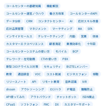
コールセンターの基礎知識
機能解説
コールセンター運営ノウハウ
働き方改革
コールセンターのKPI
データ分析
CRM
コンタクトセンター
AI
応対スキル改善
応対品質管理
マネジメント
マーケティング
MA
SFA
インサイドセールス
テレマーケティング
内勤
営業
体操
カスタマーエクスペリエンス
顧客満足
業務効率化
十牛図
コールセンターシステムの使い方
モバイル
BCP
テレワーク・在宅勤務
CTIの使い方
PBX
新型コロナウイルス対策
セキュリティ
BIZTELメンバー
教育
通話録音
VOC
コスト削減
ビジネスフォン
傾聴
リリースノート
API
リモート教育
音声認識
IVR
shouin
アウトソーシング
ロジハラ
IP電話
離職防止
API使ってみた
アウトバウンド
チャットボット
ISDN廃止
CPaaS
ソフトフォン
FMC
DX
カスタマーサポート