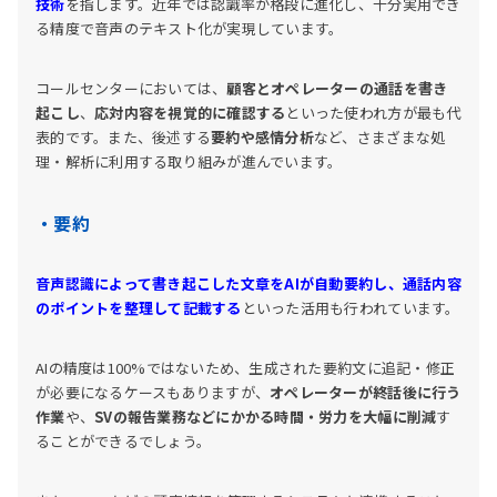
技術
を指します。近年では認識率が格段に進化し、十分実用でき
る精度で音声のテキスト化が実現しています。
コールセンターにおいては、
顧客とオペレーターの通話を書き
起こし
、
応対内容を視覚的に確認する
といった使われ方が最も代
表的です。また、後述する
要約や感情分析
など、さまざまな処
理・解析に利用する取り組みが進んでいます。
・要約
音声認識によって書き起こした文章をAIが自動要約し、通話内容
のポイントを整理して記載する
といった活用も行われています。
AIの精度は100%ではないため、生成された要約文に追記・修正
が必要になるケースもありますが、
オペレーターが終話後に行う
作業
や、
SVの報告業務などにかかる時間・労力を大幅に削減
す
ることができるでしょう。