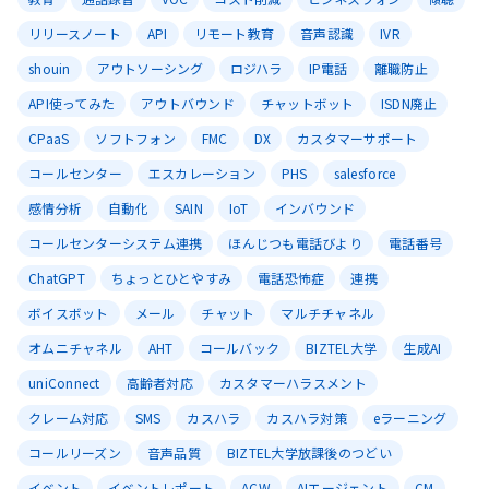
リリースノート
API
リモート教育
音声認識
IVR
shouin
アウトソーシング
ロジハラ
IP電話
離職防止
API使ってみた
アウトバウンド
チャットボット
ISDN廃止
CPaaS
ソフトフォン
FMC
DX
カスタマーサポート
コールセンター
エスカレーション
PHS
salesforce
感情分析
自動化
SAIN
IoT
インバウンド
コールセンターシステム連携
ほんじつも電話びより
電話番号
ChatGPT
ちょっとひとやすみ
電話恐怖症
連携
ボイスボット
メール
チャット
マルチチャネル
オムニチャネル
AHT
コールバック
BIZTEL大学
生成AI
uniConnect
高齢者対応
カスタマーハラスメント
クレーム対応
SMS
カスハラ
カスハラ対策
eラーニング
コールリーズン
音声品質
BIZTEL大学放課後のつどい
イベント
イベントレポート
ACW
AIエージェント
CM