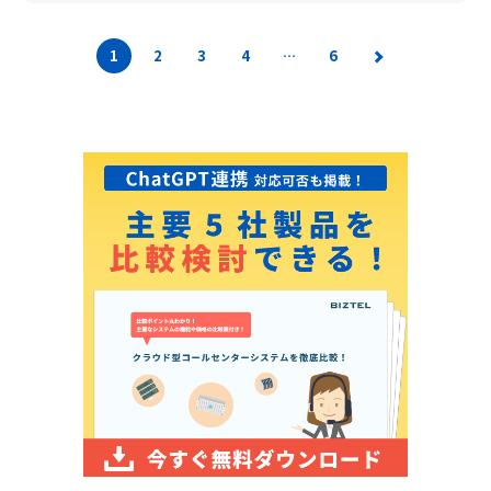
1
2
3
4
…
6