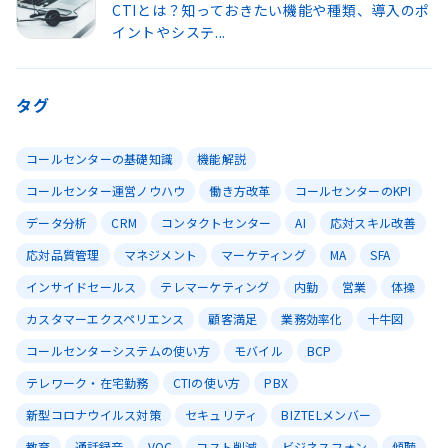
CTIとは？知っておきたい機能や種類、導入のポ
イントやシステ...
タグ
コールセンターの基礎知識
機能解説
コールセンター運営ノウハウ
働き方改革
コールセンターのKPI
データ分析
CRM
コンタクトセンター
AI
応対スキル改善
応対品質管理
マネジメント
マーケティング
MA
SFA
インサイドセールス
テレマーケティング
内勤
営業
体操
カスタマーエクスペリエンス
顧客満足
業務効率化
十牛図
コールセンターシステムの使い方
モバイル
BCP
テレワーク・在宅勤務
CTIの使い方
PBX
新型コロナウイルス対策
セキュリティ
BIZTELメンバー
教育
通話録音
VOC
コスト削減
ビジネスフォン
傾聴