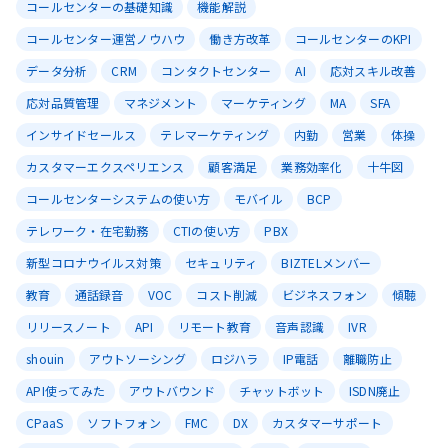
コールセンターの基礎知識
機能解説
コールセンター運営ノウハウ
働き方改革
コールセンターのKPI
データ分析
CRM
コンタクトセンター
AI
応対スキル改善
応対品質管理
マネジメント
マーケティング
MA
SFA
インサイドセールス
テレマーケティング
内勤
営業
体操
カスタマーエクスペリエンス
顧客満足
業務効率化
十牛図
コールセンターシステムの使い方
モバイル
BCP
テレワーク・在宅勤務
CTIの使い方
PBX
新型コロナウイルス対策
セキュリティ
BIZTELメンバー
教育
通話録音
VOC
コスト削減
ビジネスフォン
傾聴
リリースノート
API
リモート教育
音声認識
IVR
shouin
アウトソーシング
ロジハラ
IP電話
離職防止
API使ってみた
アウトバウンド
チャットボット
ISDN廃止
CPaaS
ソフトフォン
FMC
DX
カスタマーサポート