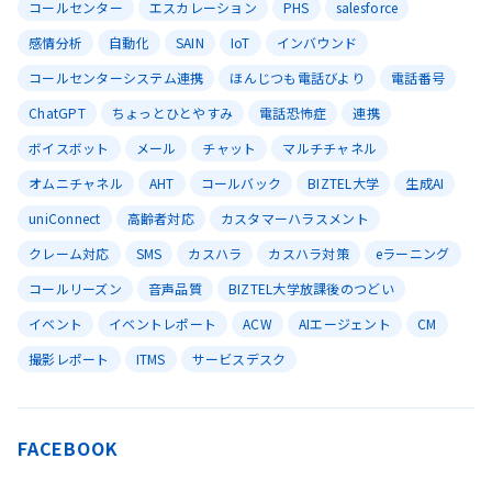
コールセンター
エスカレーション
PHS
salesforce
感情分析
自動化
SAIN
IoT
インバウンド
コールセンターシステム連携
ほんじつも電話びより
電話番号
ChatGPT
ちょっとひとやすみ
電話恐怖症
連携
ボイスボット
メール
チャット
マルチチャネル
オムニチャネル
AHT
コールバック
BIZTEL大学
生成AI
uniConnect
高齢者対応
カスタマーハラスメント
クレーム対応
SMS
カスハラ
カスハラ対策
eラーニング
コールリーズン
音声品質
BIZTEL大学放課後のつどい
イベント
イベントレポート
ACW
AIエージェント
CM
撮影レポート
ITMS
サービスデスク
FACEBOOK