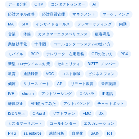
データ分析
CRM
コンタクトセンター
AI
応対スキル改善
応対品質管理
マネジメント
マーケティング
MA
SFA
インサイドセールス
テレマーケティング
内勤
営業
体操
カスタマーエクスペリエンス
顧客満足
業務効率化
十牛図
コールセンターシステムの使い方
モバイル
BCP
テレワーク・在宅勤務
CTIの使い方
PBX
新型コロナウイルス対策
セキュリティ
BIZTELメンバー
教育
通話録音
VOC
コスト削減
ビジネスフォン
傾聴
リリースノート
API
リモート教育
音声認識
IVR
shouin
アウトソーシング
ロジハラ
IP電話
離職防止
API使ってみた
アウトバウンド
チャットボット
ISDN廃止
CPaaS
ソフトフォン
FMC
DX
カスタマーサポート
コールセンター
エスカレーション
PHS
salesforce
感情分析
自動化
SAIN
IoT