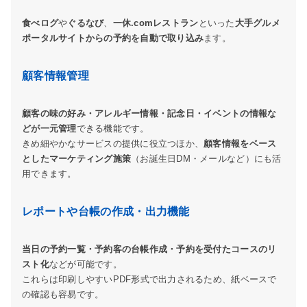
食べログ
や
ぐるなび
、
一休.comレストラン
といった
大手グルメ
ポータルサイトからの予約を自動で取り込み
ます。
顧客情報管理
顧客の味の好み・アレルギー情報・記念日・イベントの情報な
どが一元管理
できる機能です。
きめ細やかなサービスの提供に役立つほか、
顧客情報をベース
としたマーケティング施策
（お誕生日DM・メールなど）にも活
用できます。
レポートや台帳の作成・出力機能
当日の予約一覧・予約客の台帳作成・予約を受付たコースのリ
スト化
などが可能です。
これらは印刷しやすいPDF形式で出力されるため、紙ベースで
の確認も容易です。