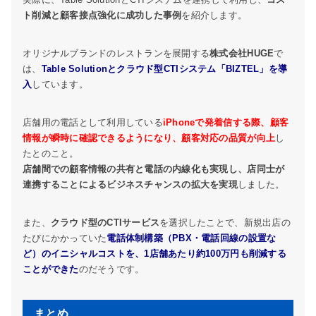
ト削減と顧客接点強化に成功した事例
を紹介します。
オリジナルブランドのレストランを展開する
株式会社HUGE
で
は、
Table Solutionとクラウド型CTIシステム「BIZTEL」を導
入
しています。
店舗用の電話として利用している
iPhoneで発着信する際、顧客
情報が瞬時に確認できるようになり、顧客対応の品質が向上
し
たとのこと。
店舗間での顧客情報の共有と電話の内線化も実現し、店同士が
連携することによるビジネスチャンスの拡大を実現
しました。
また、
クラウド型のCTIサービス
を選択したことで、新規出店の
たびにかかっていた
電話体制構築（PBX・電話回線の設置な
ど）のイニシャルコストを、1店舗あたり約100万円も削減する
ことができた
のだそうです。
まとめ