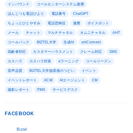
インバウンド
コールセンターシステム連携
ほんじつも電話びより
電話番号
ChatGPT
ちょっとひとやすみ
電話恐怖症
連携
ボイスボット
メール
チャット
マルチチャネル
オムニチャネル
AHT
コールバック
BIZTEL大学
生成AI
uniConnect
高齢者対応
カスタマーハラスメント
クレーム対応
SMS
カスハラ
カスハラ対策
eラーニング
コールリーズン
音声品質
BIZTEL大学放課後のつどい
イベント
イベントレポート
ACW
AIエージェント
CM
撮影レポート
ITMS
サービスデスク
FACEBOOK
Biztel