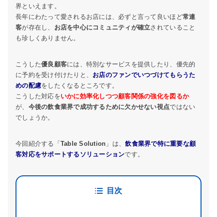
界といえます。
長年にわたって愛されるお店には、必ずと言って良いほど
常連
客
が存在し、
お店を中心にコミュニティが確立
されていること
も珍しくありません。
こうした
優良顧客
には、特別なサービスを提供したり、優先的
に予約を受け付けたりと、
お店のファンでいつづけてもらうた
めの配慮
をしたくなるところです。
こうした対応を
いかに効率化しつつ顧客関係の強化を図るか
が、
今後の飲食業界で成功するために欠かせない視点
ではない
でしょうか。
今回紹介する「
Table Solution
」は、
飲食業界で特に重要な顧
客対応をサポートするソリューション
です。
目次