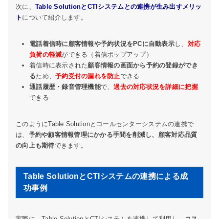
次に、
Table SolutionとCTIシステムとの連携が生み出すメリッ
ト
について紹介します。
電話着信時に顧客情報や予約状況をPCに自動表示
し、
対応
負荷の軽減
ができる（着信ポップアップ）
着信時に表示された
顧客情報の画面から予約の登録ができ
る
ため、
予約受付の漏れを防止
できる
通話履歴・録音管理機能
で、
過去の対応状況を詳細に把握
できる
このようにTable Solutionとコールセンターシステムの連携で
は、
予約や顧客情報管理にかかる手間を削減し、顧客対応品質
の向上も期待
できます。
Table SolutionとCTIシステムの連携による成
功事例
実際に、Table SolutionとCTIシステムを連携して利用し、
コス