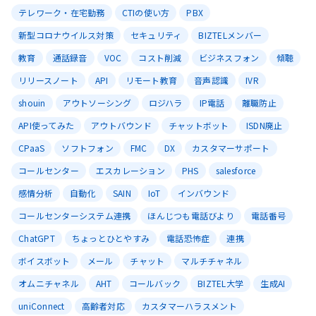
テレワーク・在宅勤務
CTIの使い方
PBX
新型コロナウイルス対策
セキュリティ
BIZTELメンバー
教育
通話録音
VOC
コスト削減
ビジネスフォン
傾聴
リリースノート
API
リモート教育
音声認識
IVR
shouin
アウトソーシング
ロジハラ
IP電話
離職防止
API使ってみた
アウトバウンド
チャットボット
ISDN廃止
CPaaS
ソフトフォン
FMC
DX
カスタマーサポート
コールセンター
エスカレーション
PHS
salesforce
感情分析
自動化
SAIN
IoT
インバウンド
コールセンターシステム連携
ほんじつも電話びより
電話番号
ChatGPT
ちょっとひとやすみ
電話恐怖症
連携
ボイスボット
メール
チャット
マルチチャネル
オムニチャネル
AHT
コールバック
BIZTEL大学
生成AI
uniConnect
高齢者対応
カスタマーハラスメント