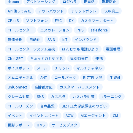
shouin
アウトソーシング
ロジハラ
IP電話
離職防止
API使ってみた
アウトバウンド
チャットボット
ISDN廃止
CPaaS
ソフトフォン
FMC
DX
カスタマーサポート
コールセンター
エスカレーション
PHS
salesforce
感情分析
自動化
SAIN
IoT
インバウンド
コールセンターシステム連携
ほんじつも電話びより
電話番号
ChatGPT
ちょっとひとやすみ
電話恐怖症
連携
ボイスボット
メール
チャット
マルチチャネル
オムニチャネル
AHT
コールバック
BIZTEL大学
生成AI
uniConnect
高齢者対応
カスタマーハラスメント
クレーム対応
SMS
カスハラ
カスハラ対策
eラーニング
コールリーズン
音声品質
BIZTEL大学放課後のつどい
イベント
イベントレポート
ACW
AIエージェント
CM
撮影レポート
ITMS
サービスデスク