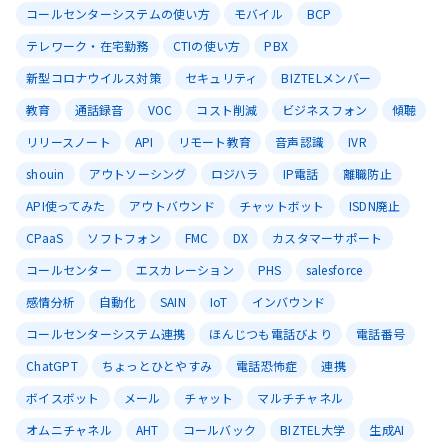
コールセンターシステムの使い方
モバイル
BCP
テレワーク・在宅勤務
CTIの使い方
PBX
新型コロナウイルス対策
セキュリティ
BIZTELメンバー
教育
通話録音
VOC
コスト削減
ビジネスフォン
傾聴
リリースノート
API
リモート教育
音声認識
IVR
shouin
アウトソーシング
ロジハラ
IP電話
離職防止
API使ってみた
アウトバウンド
チャットボット
ISDN廃止
CPaaS
ソフトフォン
FMC
DX
カスタマーサポート
コールセンター
エスカレーション
PHS
salesforce
感情分析
自動化
SAIN
IoT
インバウンド
コールセンターシステム連携
ほんじつも電話びより
電話番号
ChatGPT
ちょっとひとやすみ
電話恐怖症
連携
ボイスボット
メール
チャット
マルチチャネル
オムニチャネル
AHT
コールバック
BIZTEL大学
生成AI