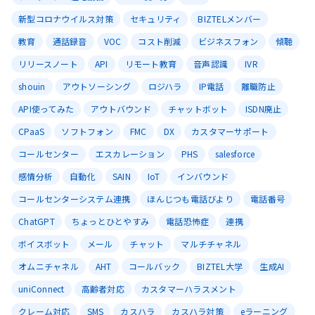
新型コロナウイルス対策
セキュリティ
BIZTELメンバー
教育
通話録音
VOC
コスト削減
ビジネスフォン
傾聴
リリースノート
API
リモート教育
音声認識
IVR
shouin
アウトソーシング
ロジハラ
IP電話
離職防止
API使ってみた
アウトバウンド
チャットボット
ISDN廃止
CPaaS
ソフトフォン
FMC
DX
カスタマーサポート
コールセンター
エスカレーション
PHS
salesforce
感情分析
自動化
SAIN
IoT
インバウンド
コールセンターシステム連携
ほんじつも電話びより
電話番号
ChatGPT
ちょっとひとやすみ
電話恐怖症
連携
ボイスボット
メール
チャット
マルチチャネル
オムニチャネル
AHT
コールバック
BIZTEL大学
生成AI
uniConnect
高齢者対応
カスタマーハラスメント
クレーム対応
SMS
カスハラ
カスハラ対策
eラーニング