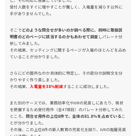
し、その対応に苦慮していました。
受付人数をすぐに増やすことが難しく、入電量を減らす以外に
手がありませんでした。
そこで
どのような問合せが多いのか調べる際に、同時に取扱説
明書のどのページに該当するのかもあわせて調査
しパレート分
析してみました。
その結果、セッティングに関するページが入電のほとんどを占め
ていることが分かりました。
さらにどの箇所なのか具体的に特定し、その部分の説明文を分
かりやすく作り直しました。
その結果、
入電量を38％削減
することに成功しました。
また別のケースでは、業務効率化やIVRの見直しにあたり、現状
を把握するため受付用件（全47項目）のパレート分析してみた
ところ、
問合せ用件の上位6件で、全体の81.8％を占めている
こ
とが分かりました。
その後、この上位6件の新人教育の充実化を図り、IVRの階層見直