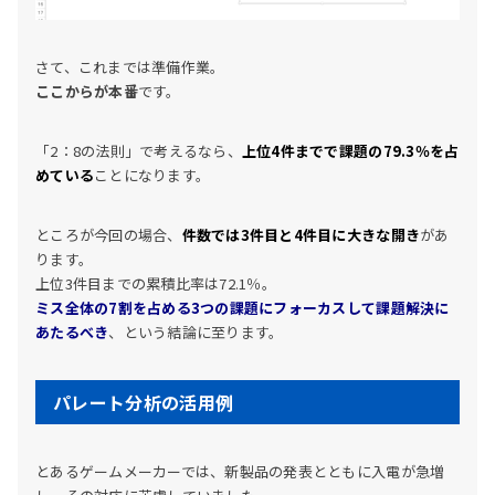
さて、これまでは準備作業。
ここからが本番
です。
「2：8の法則」で考えるなら、
上位4件までで課題の79.3％を占
めている
ことになります。
ところが今回の場合、
件数では3件目と4件目に大きな開き
があ
ります。
上位3件目までの累積比率は72.1％。
ミス全体の7割を占める3つの課題にフォーカスして課題解決に
あたるべき
、という結論に至ります。
パレート分析の活用例
とあるゲームメーカーでは、新製品の発表とともに入電が急増