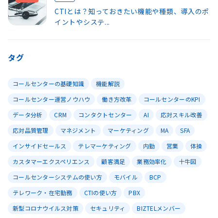
CTIとは？知っておきたい機能や種類、導入のポ
イントやシステ...
タグ
コールセンターの基礎知識
機能解説
コールセンター運営ノウハウ
働き方改革
コールセンターのKPI
データ分析
CRM
コンタクトセンター
AI
応対スキル改善
応対品質管理
マネジメント
マーケティング
MA
SFA
インサイドセールス
テレマーケティング
内勤
営業
体操
カスタマーエクスペリエンス
顧客満足
業務効率化
十牛図
コールセンターシステムの使い方
モバイル
BCP
テレワーク・在宅勤務
CTIの使い方
PBX
新型コロナウイルス対策
セキュリティ
BIZTELメンバー