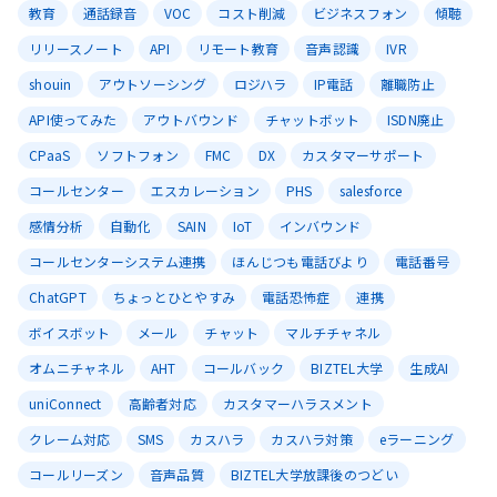
教育
通話録音
VOC
コスト削減
ビジネスフォン
傾聴
リリースノート
API
リモート教育
音声認識
IVR
shouin
アウトソーシング
ロジハラ
IP電話
離職防止
API使ってみた
アウトバウンド
チャットボット
ISDN廃止
CPaaS
ソフトフォン
FMC
DX
カスタマーサポート
コールセンター
エスカレーション
PHS
salesforce
感情分析
自動化
SAIN
IoT
インバウンド
コールセンターシステム連携
ほんじつも電話びより
電話番号
ChatGPT
ちょっとひとやすみ
電話恐怖症
連携
ボイスボット
メール
チャット
マルチチャネル
オムニチャネル
AHT
コールバック
BIZTEL大学
生成AI
uniConnect
高齢者対応
カスタマーハラスメント
クレーム対応
SMS
カスハラ
カスハラ対策
eラーニング
コールリーズン
音声品質
BIZTEL大学放課後のつどい