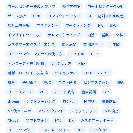
コールセンター運営ノウハウ
働き方改革
コールセンターのKPI
データ分析
CRM
コンタクトセンター
AI
応対スキル改善
応対品質管理
マネジメント
マーケティング
MA
SFA
インサイドセールス
テレマーケティング
内勤
営業
体操
カスタマーエクスペリエンス
顧客満足
業務効率化
十牛図
コールセンターシステムの使い方
モバイル
BCP
テレワーク・在宅勤務
CTIの使い方
PBX
新型コロナウイルス対策
セキュリティ
BIZTELメンバー
教育
通話録音
VOC
コスト削減
ビジネスフォン
傾聴
リリースノート
API
リモート教育
音声認識
IVR
shouin
アウトソーシング
ロジハラ
IP電話
離職防止
API使ってみた
アウトバウンド
チャットボット
ISDN廃止
CPaaS
ソフトフォン
FMC
DX
カスタマーサポート
コールセンター
エスカレーション
PHS
salesforce