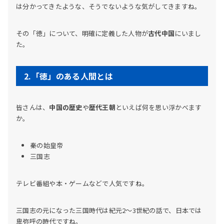
は分かってきたような、そうでないような気がしてきますね。
その「徳」について、明確に定義した人物が
古代中国
にいまし
た。
2.「徳」のある人間とは
皆さんは、
中国の歴史
や
歴代王朝
といえば何を思い浮かべます
か。
秦の始皇帝
三国志
テレビ番組や本・ゲームなどで人気ですね。
三国志の元になった三国時代は紀元2～3世紀の話で、日本では
卑弥呼の時代ですね。