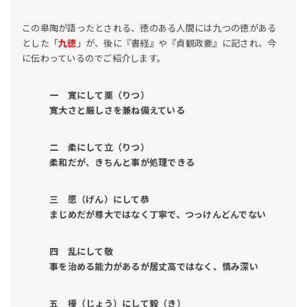
この皋陶が語ったとされる、徳のある人間には九つの徳がある
とした「
九徳
」が、後に『書経』や『貞観政要』に記され、今
に伝わっているのでご紹介します。
一 寛にして栗（りつ）
寛大さと厳しさを兼ね備えている
二 柔にして立（りつ）
柔和だが、きちんと事が処理できる
三 愿（げん）にして恭
まじめだが尊大ではなく丁寧で、つっけんどんでない
四 乱にして敬
事を治める能力があるが居丈高ではなく、慎み深い
五 擾（じょう）にして毅（き）