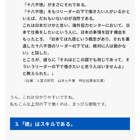
『十八不徳』がまさにそれである。
『十八不徳』をもつリーダーの下で働きたい人がいるかと
いえば、だれもいないのが当然である。
これは日本だけかと思い、海外協力センターにおいて、日
本で仕事をしたいという人に、日本の事情を話す機会を
もったとき、『日本では九徳という概念があり、それを裏
返した十八不徳のリーダーの下では、絶対に人は動かな
い』と話した。
ところが、彼らに『それはどこの国でも同じであって、そ
ういうリーダーの下で働きたいと思う人はいませんよ』
と教えられた。」
（出展：人望の研究 山本七平著 祥伝社黄金文庫）
うん、これは分かりやすいですね。
私もこんな上司の下で働くのは、まっぴら御免です。
3.「徳」はスキルである。