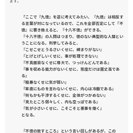
ます。
「ここで『九徳』を逆に考えてみたい。『九徳』は相反す
る言葉が対になっているので、これを全部否定にして『不
徳』に書き換えると、『十八不徳』ができる。
『十八不徳』の人問はつまり、徳のない典型的な人間とい
うことになる。列挙してみると、
『こせこせとうるさいくせに、締まりがない』
『とげとげしいくせに、事が処理できない』
『不真面目なくせに尊大で、つっけんどんである』
『事を収める能力がないくせに、態度だけは居丈高であ
る』
『粗暴なくせに気が弱い』
『率直にものを言わないくせに、内心は冷酷である』
『何もかも干渉するくせに、全体がつかめない』
『見たところ弱々しく、内も空っぽである』
『気が小さいくせに、こそこそと悪事を働く』
となる。
『不徳の致すところ』という言い回しがあるが、この