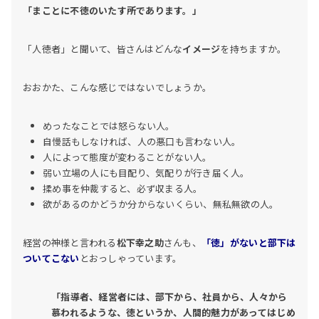
「まことに不徳のいたす所であります。」
「人徳者」と聞いて、皆さんはどんな
イメージ
を持ちますか。
おおかた、こんな感じではないでしょうか。
めったなことでは怒らない人。
自慢話もしなければ、人の悪口も言わない人。
人によって態度が変わることがない人。
弱い立場の人にも目配り、気配りが行き届く人。
揉め事を仲裁すると、必ず収まる人。
欲があるのかどうか分からないくらい、無私無欲の人。
経営の神様と言われる
松下幸之助
さんも、
「徳」がないと部下は
ついてこない
とおっしゃっています。
「指導者、経営者には、部下から、社員から、人々から
慕われるような、徳というか、人間的魅力があってはじめ