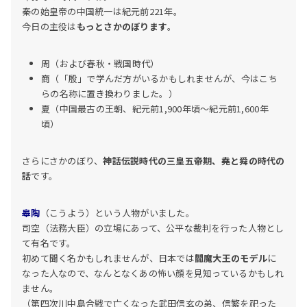
秦の始皇帝の中国統一は紀元前221年。
今日の主役は
もっとさかのぼります
。
周（および春秋・戦国時代）
商（「殷」で学んだ方がいるかもしれませんが、今はこち
らの名称に置き換わりました。）
夏（中国最古の王朝、紀元前1,900年頃～紀元前1,600年
頃）
さらにさかのぼり、
神話伝説時代の三皇五帝期、堯と舜の時代の
話
です。
皋陶
（こうよう）という人物がいました。
司空（法務大臣）の立場にあって、公平な裁判を行った人物とし
て有名です。
初めて聞く名かもしれませんが、日本では
閻魔大王のモデル
に
なった人なので、なんとなくあの怖い顔を見知っているかもしれ
ません。
（第四次川中島合戦で亡くなった武田信玄の弟、信繁を祀った