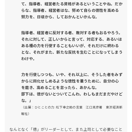
て、指導者、経営者たる資格があるということやね。だか
らな、指導者、経営者はな、努めて自らの徳性を高める
努力を、日頃から、しておかんといかんな。
指導者、経営者に反対する者、敵対する者もおるやろう。
それに対して、正しいからと言って、対応する、あるいは
ある種の力を行使することもいいが、それだけに終わる
とな、それがまた、新たな反抗を生むことになってしまう
わけや。
力を行使しつつも、いや、それ以上に、そうした者をみず
からに同化せしめるような徳性を養うために、自分の心
を磨き、高めることを怠ったら、あかんな。
部下は、徳がないとついてこんわ。わしもまだまだやけど
な。」
（出展：ひとことの力: 松下幸之助の言葉 江口克彦著 東洋経済新
報社）
なんとなく「徳」がリーダーとして、また上司として必要なこと