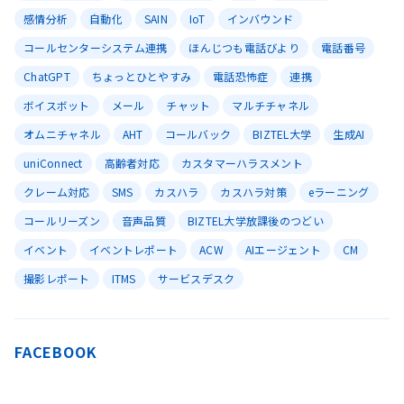
感情分析
自動化
SAIN
IoT
インバウンド
コールセンターシステム連携
ほんじつも電話びより
電話番号
ChatGPT
ちょっとひとやすみ
電話恐怖症
連携
ボイスボット
メール
チャット
マルチチャネル
オムニチャネル
AHT
コールバック
BIZTEL大学
生成AI
uniConnect
高齢者対応
カスタマーハラスメント
クレーム対応
SMS
カスハラ
カスハラ対策
eラーニング
コールリーズン
音声品質
BIZTEL大学放課後のつどい
イベント
イベントレポート
ACW
AIエージェント
CM
撮影レポート
ITMS
サービスデスク
FACEBOOK