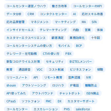
コールセンター運営ノウハウ
働き方改革
コールセンターのKPI
データ分析
CRM
コンタクトセンター
AI
応対スキル改善
応対品質管理
マネジメント
マーケティング
MA
SFA
インサイドセールス
テレマーケティング
内勤
営業
体操
カスタマーエクスペリエンス
顧客満足
業務効率化
十牛図
コールセンターシステムの使い方
モバイル
BCP
テレワーク・在宅勤務
CTIの使い方
PBX
新型コロナウイルス対策
セキュリティ
BIZTELメンバー
教育
通話録音
VOC
コスト削減
ビジネスフォン
傾聴
リリースノート
API
リモート教育
音声認識
IVR
shouin
アウトソーシング
ロジハラ
IP電話
離職防止
API使ってみた
アウトバウンド
チャットボット
ISDN廃止
CPaaS
ソフトフォン
FMC
DX
カスタマーサポート
コールセンター
エスカレーション
PHS
salesforce