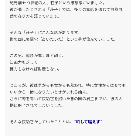
紀元前4～3世紀の人、
荘子
という思想家がいました。
彼が著したとされる『荘子』では、多くの寓話を通じて無為自
然の在り方を語っています。
そんな『荘子』にこんな話があります。
衛の国に哀駘它（あいだいた）という男が住んでいました。
この男、容貌が驚くほど醜く、
知識力も乏しく
権力もなければ財産もない。
ところが、彼は男からも女からも慕われ、特に女性からは妾でも
いいから一緒になりたいとせがまれる始末。
さらに噂を聞いて哀駘它を招いた魯の国の君主までが、彼の人
柄に魅了されてしまいました。
そんな哀駘它がしていたこととは、”
和して唱えず
”