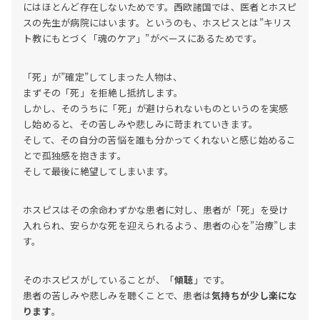
にはほとんど存在しないためです。西欧諸国では、医者とホスピ
スの先生が病院にはいます。というのも、ホスピスとは”キリス
ト教にもとづく「魂のケア」”がベースにあるためです。
「死」が”確定”してしまった人物は、
まずその「死」を拒絶し抵抗します。
しかし、そのうちに「死」が避けられないものというのを実感
し始めると、その苦しみや悲しみに苛まれていきます。
そして、その自分の苦悩を誰も分かってくれないと感じ始めるこ
とで孤独感を抱きます。
そして最後に絶望してしまいます。
ホスピスはその余命わずかな患者に対し、患者が「死」を受け
入れられ、安らかな死を迎えられるよう、患者の心を”治療”しま
す。
そのホスピスがしていることが、「
傾聴
」です。
患者の苦しみや悲しみを聴くことで、患者は
気持ちが少し楽にな
ります
。