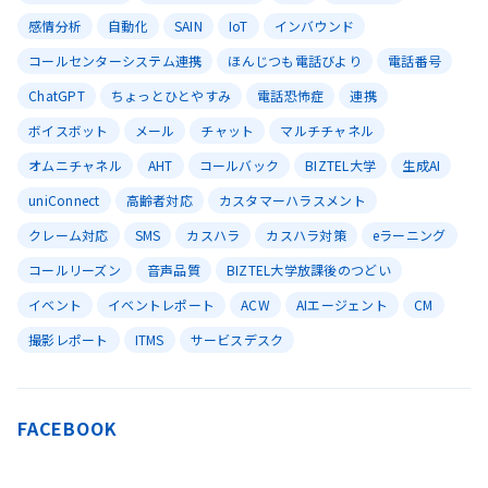
感情分析
自動化
SAIN
IoT
インバウンド
コールセンターシステム連携
ほんじつも電話びより
電話番号
ChatGPT
ちょっとひとやすみ
電話恐怖症
連携
ボイスボット
メール
チャット
マルチチャネル
オムニチャネル
AHT
コールバック
BIZTEL大学
生成AI
uniConnect
高齢者対応
カスタマーハラスメント
クレーム対応
SMS
カスハラ
カスハラ対策
eラーニング
コールリーズン
音声品質
BIZTEL大学放課後のつどい
イベント
イベントレポート
ACW
AIエージェント
CM
撮影レポート
ITMS
サービスデスク
FACEBOOK