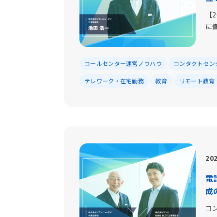
【
に
コールセンター運営ノウハウ
コンタクトセン
テレワーク・在宅勤務
教育
リモート教育
202
電
成
コ