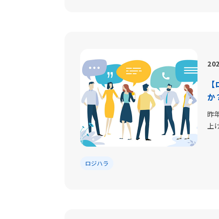
202
【
か
昨
上
ロジハラ