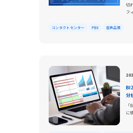
切
フィ.
コンタクトセンター
PBX
音声品質
202
BI
分
「B
に