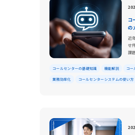
202
コ
の
近
せ
課題.
コールセンターの基礎知識
機能解説
コー
業務効率化
コールセンターシステムの使い方
202