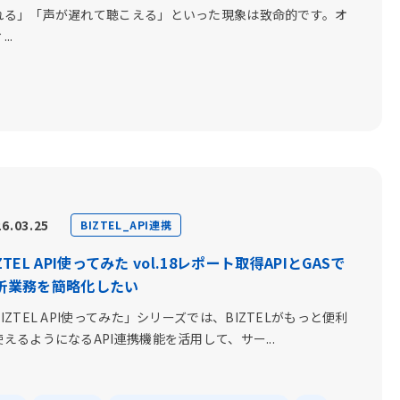
れる」「声が遅れて聴こえる」といった現象は致命的です。オ
..
6.03.25
BIZTEL_API連携
ZTEL API使ってみた vol.18レポート取得APIとGASで
析業務を簡略化したい
IZTEL API使ってみた」シリーズでは、BIZTELがもっと便利
使えるようになるAPI連携機能を活用して、サー...