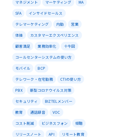
マネジメント
マーケティング
MA
SFA
インサイドセールス
テレマーケティング
内勤
営業
体操
カスタマーエクスペリエンス
顧客満足
業務効率化
十牛図
コールセンターシステムの使い方
モバイル
BCP
テレワーク・在宅勤務
CTIの使い方
PBX
新型コロナウイルス対策
セキュリティ
BIZTELメンバー
教育
通話録音
VOC
コスト削減
ビジネスフォン
傾聴
リリースノート
API
リモート教育