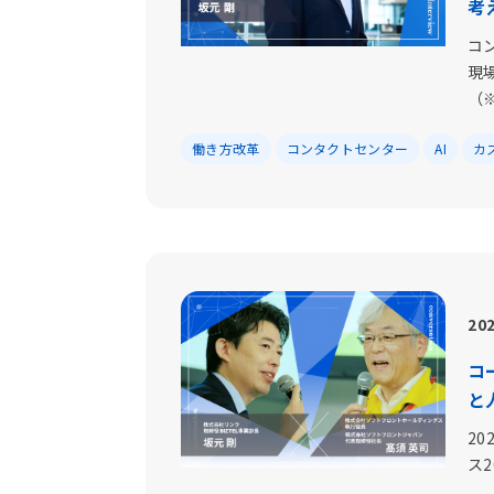
考
コ
現
（※
働き方改革
コンタクトセンター
AI
カ
202
コ
と
20
ス2