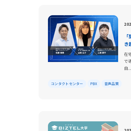
202
「
き
在
で
自..
コンタクトセンター
PBX
音声品質
202