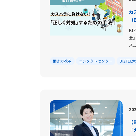
カ
（
B
会
ス..
働き方改革
コンタクトセンター
BIZTEL
202
【
「