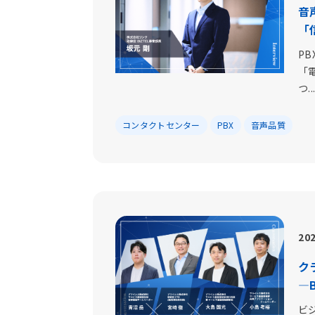
音
「
P
「
つ..
コンタクトセンター
PBX
音声品質
202
ク
―
ビ