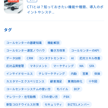
CTIとは？知っておきたい機能や種類、導入のポ
イントやシステ...
タグ
コールセンターの基礎知識
機能解説
コールセンター運営ノウハウ
働き方改革
コールセンターのKPI
データ分析
CRM
コンタクトセンター
AI
応対スキル改善
応対品質管理
マネジメント
マーケティング
MA
SFA
インサイドセールス
テレマーケティング
内勤
営業
体操
カスタマーエクスペリエンス
顧客満足
業務効率化
十牛図
コールセンターシステムの使い方
モバイル
BCP
テレワーク・在宅勤務
CTIの使い方
PBX
新型コロナウイルス対策
セキュリティ
BIZTELメンバー