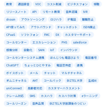
教育
通話録音
VOC
コスト削減
ビジネスフォン
傾聴
リリースノート
API
リモート教育
音声認識
IVR
shouin
アウトソーシング
ロジハラ
IP電話
離職防止
API使ってみた
アウトバウンド
チャットボット
ISDN廃止
CPaaS
ソフトフォン
FMC
DX
カスタマーサポート
コールセンター
エスカレーション
PHS
salesforce
感情分析
自動化
SAIN
IoT
インバウンド
コールセンターシステム連携
ほんじつも電話びより
電話番号
ChatGPT
ちょっとひとやすみ
電話恐怖症
連携
ボイスボット
メール
チャット
マルチチャネル
オムニチャネル
AHT
コールバック
BIZTEL大学
生成AI
uniConnect
高齢者対応
カスタマーハラスメント
クレーム対応
SMS
カスハラ
カスハラ対策
eラーニング
コールリーズン
音声品質
BIZTEL大学放課後のつどい