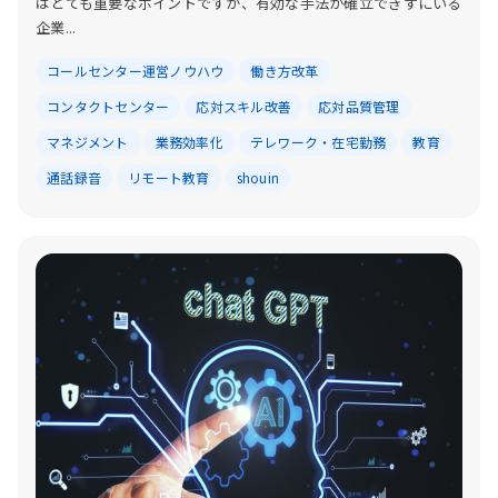
はとても重要なポイントですが、有効な手法が確立できずにいる
企業...
コールセンター運営ノウハウ
働き方改革
コンタクトセンター
応対スキル改善
応対品質管理
マネジメント
業務効率化
テレワーク・在宅勤務
教育
通話録音
リモート教育
shouin