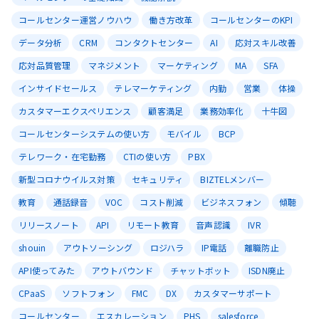
コールセンター運営ノウハウ
働き方改革
コールセンターのKPI
データ分析
CRM
コンタクトセンター
AI
応対スキル改善
応対品質管理
マネジメント
マーケティング
MA
SFA
インサイドセールス
テレマーケティング
内勤
営業
体操
カスタマーエクスペリエンス
顧客満足
業務効率化
十牛図
コールセンターシステムの使い方
モバイル
BCP
テレワーク・在宅勤務
CTIの使い方
PBX
新型コロナウイルス対策
セキュリティ
BIZTELメンバー
教育
通話録音
VOC
コスト削減
ビジネスフォン
傾聴
リリースノート
API
リモート教育
音声認識
IVR
shouin
アウトソーシング
ロジハラ
IP電話
離職防止
API使ってみた
アウトバウンド
チャットボット
ISDN廃止
CPaaS
ソフトフォン
FMC
DX
カスタマーサポート
コールセンター
エスカレーション
PHS
salesforce