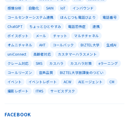
感情分析
自動化
SAIN
IoT
インバウンド
コールセンターシステム連携
ほんじつも電話びより
電話番号
ChatGPT
ちょっとひとやすみ
電話恐怖症
連携
ボイスボット
メール
チャット
マルチチャネル
オムニチャネル
AHT
コールバック
BIZTEL大学
生成AI
uniConnect
高齢者対応
カスタマーハラスメント
クレーム対応
SMS
カスハラ
カスハラ対策
eラーニング
コールリーズン
音声品質
BIZTEL大学放課後のつどい
イベント
イベントレポート
ACW
AIエージェント
CM
撮影レポート
ITMS
サービスデスク
FACEBOOK