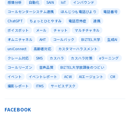
感情分析
自動化
SAIN
IoT
インバウンド
コールセンターシステム連携
ほんじつも電話びより
電話番号
ChatGPT
ちょっとひとやすみ
電話恐怖症
連携
ボイスボット
メール
チャット
マルチチャネル
オムニチャネル
AHT
コールバック
BIZTEL大学
生成AI
uniConnect
高齢者対応
カスタマーハラスメント
クレーム対応
SMS
カスハラ
カスハラ対策
eラーニング
コールリーズン
音声品質
BIZTEL大学放課後のつどい
イベント
イベントレポート
ACW
AIエージェント
CM
撮影レポート
ITMS
サービスデスク
FACEBOOK