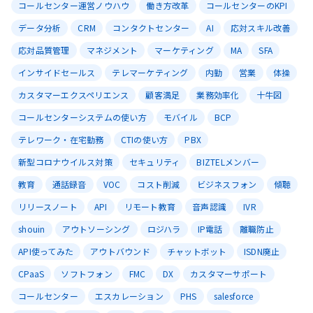
コールセンター運営ノウハウ
働き方改革
コールセンターのKPI
データ分析
CRM
コンタクトセンター
AI
応対スキル改善
応対品質管理
マネジメント
マーケティング
MA
SFA
インサイドセールス
テレマーケティング
内勤
営業
体操
カスタマーエクスペリエンス
顧客満足
業務効率化
十牛図
コールセンターシステムの使い方
モバイル
BCP
テレワーク・在宅勤務
CTIの使い方
PBX
新型コロナウイルス対策
セキュリティ
BIZTELメンバー
教育
通話録音
VOC
コスト削減
ビジネスフォン
傾聴
リリースノート
API
リモート教育
音声認識
IVR
shouin
アウトソーシング
ロジハラ
IP電話
離職防止
API使ってみた
アウトバウンド
チャットボット
ISDN廃止
CPaaS
ソフトフォン
FMC
DX
カスタマーサポート
コールセンター
エスカレーション
PHS
salesforce