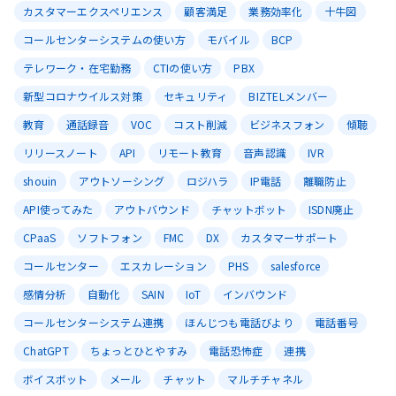
カスタマーエクスペリエンス
顧客満足
業務効率化
十牛図
コールセンターシステムの使い方
モバイル
BCP
テレワーク・在宅勤務
CTIの使い方
PBX
新型コロナウイルス対策
セキュリティ
BIZTELメンバー
教育
通話録音
VOC
コスト削減
ビジネスフォン
傾聴
リリースノート
API
リモート教育
音声認識
IVR
shouin
アウトソーシング
ロジハラ
IP電話
離職防止
API使ってみた
アウトバウンド
チャットボット
ISDN廃止
CPaaS
ソフトフォン
FMC
DX
カスタマーサポート
コールセンター
エスカレーション
PHS
salesforce
感情分析
自動化
SAIN
IoT
インバウンド
コールセンターシステム連携
ほんじつも電話びより
電話番号
ChatGPT
ちょっとひとやすみ
電話恐怖症
連携
ボイスボット
メール
チャット
マルチチャネル