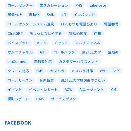
コールセンター
エスカレーション
PHS
salesforce
感情分析
自動化
SAIN
IoT
インバウンド
コールセンターシステム連携
ほんじつも電話びより
電話番号
ChatGPT
ちょっとひとやすみ
電話恐怖症
連携
ボイスボット
メール
チャット
マルチチャネル
オムニチャネル
AHT
コールバック
BIZTEL大学
生成AI
uniConnect
高齢者対応
カスタマーハラスメント
クレーム対応
SMS
カスハラ
カスハラ対策
eラーニング
コールリーズン
音声品質
BIZTEL大学放課後のつどい
イベント
イベントレポート
ACW
AIエージェント
CM
撮影レポート
ITMS
サービスデスク
FACEBOOK