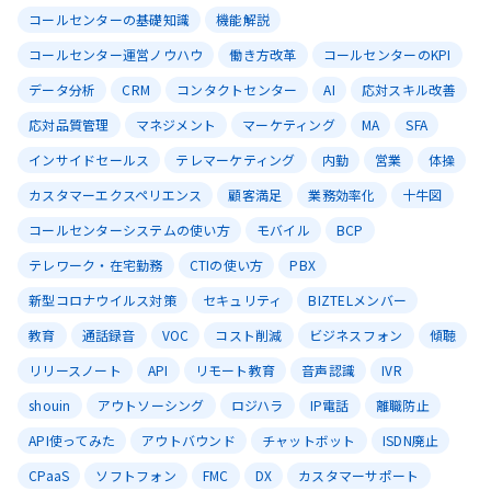
コールセンターの基礎知識
機能解説
コールセンター運営ノウハウ
働き方改革
コールセンターのKPI
データ分析
CRM
コンタクトセンター
AI
応対スキル改善
応対品質管理
マネジメント
マーケティング
MA
SFA
インサイドセールス
テレマーケティング
内勤
営業
体操
カスタマーエクスペリエンス
顧客満足
業務効率化
十牛図
コールセンターシステムの使い方
モバイル
BCP
テレワーク・在宅勤務
CTIの使い方
PBX
新型コロナウイルス対策
セキュリティ
BIZTELメンバー
教育
通話録音
VOC
コスト削減
ビジネスフォン
傾聴
リリースノート
API
リモート教育
音声認識
IVR
shouin
アウトソーシング
ロジハラ
IP電話
離職防止
API使ってみた
アウトバウンド
チャットボット
ISDN廃止
CPaaS
ソフトフォン
FMC
DX
カスタマーサポート