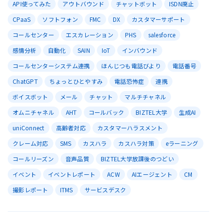
API使ってみた
アウトバウンド
チャットボット
ISDN廃止
CPaaS
ソフトフォン
FMC
DX
カスタマーサポート
コールセンター
エスカレーション
PHS
salesforce
感情分析
自動化
SAIN
IoT
インバウンド
コールセンターシステム連携
ほんじつも電話びより
電話番号
ChatGPT
ちょっとひとやすみ
電話恐怖症
連携
ボイスボット
メール
チャット
マルチチャネル
オムニチャネル
AHT
コールバック
BIZTEL大学
生成AI
uniConnect
高齢者対応
カスタマーハラスメント
クレーム対応
SMS
カスハラ
カスハラ対策
eラーニング
コールリーズン
音声品質
BIZTEL大学放課後のつどい
イベント
イベントレポート
ACW
AIエージェント
CM
撮影レポート
ITMS
サービスデスク