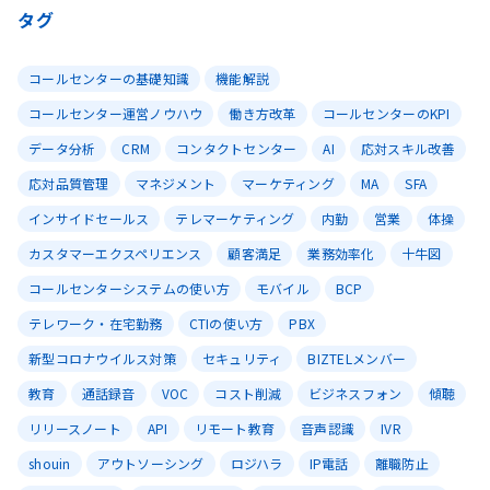
タグ
コールセンターの基礎知識
機能解説
コールセンター運営ノウハウ
働き方改革
コールセンターのKPI
データ分析
CRM
コンタクトセンター
AI
応対スキル改善
応対品質管理
マネジメント
マーケティング
MA
SFA
インサイドセールス
テレマーケティング
内勤
営業
体操
カスタマーエクスペリエンス
顧客満足
業務効率化
十牛図
コールセンターシステムの使い方
モバイル
BCP
テレワーク・在宅勤務
CTIの使い方
PBX
新型コロナウイルス対策
セキュリティ
BIZTELメンバー
教育
通話録音
VOC
コスト削減
ビジネスフォン
傾聴
リリースノート
API
リモート教育
音声認識
IVR
shouin
アウトソーシング
ロジハラ
IP電話
離職防止